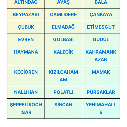
ALTINDAĞ
AYAŞ
BALA
BEYPAZARI
ÇAMLIDERE
ÇANKAYA
ÇUBUK
ELMADAĞ
ETİMESGUT
EVREN
GÖLBAŞI
GÜDÜL
HAYMANA
KALECİK
KAHRAMANK
AZAN
KEÇİÖREN
KIZILCAHAM
MAMAK
AM
NALLIHAN
POLATLI
PURSAKLAR
ŞEREFLİKOÇH
SİNCAN
YENİMAHALL
İSAR
E