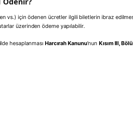
l Ödenir?
en vs.) için ödenen ücretler ilgili biletlerin ibraz edi
tarlar üzerinden ödeme yapılabilir.
ekilde hesaplanması
Harcırah Kanunu
’nun
Kısım III, Böl