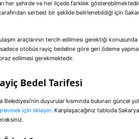
ları her şehirde ve her ilçede farklılık gösterebilmekted
ından serbest bir şekilde belirlenebildiği için Sakarya i
laşım araçlarının tercih edilmesi gerektiği konusunda 
r sadece otobüs rayiç bedeline göre geri ödeme yapmak
 ibraz edilmesi gerekmektedir.
yiç Bedel Tarifesi
Belediyesi’nin duyurular kısmında bulunan güncel yol r
renmek için tıklayın.
Karşılaşacağınız tabloda Sakarya i
eceksiniz.