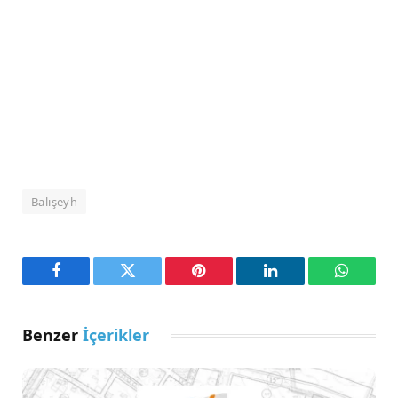
Balışeyh
Facebook
Twitter
Pinterest
LinkedIn
WhatsA
Benzer
İçerikler