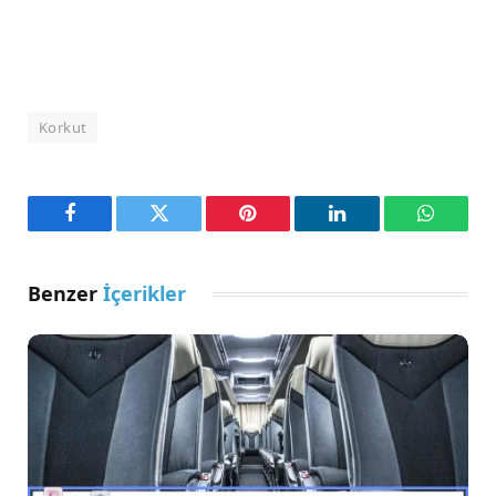
Korkut
Facebook
Twitter
Pinterest
LinkedIn
WhatsA
Benzer
İçerikler