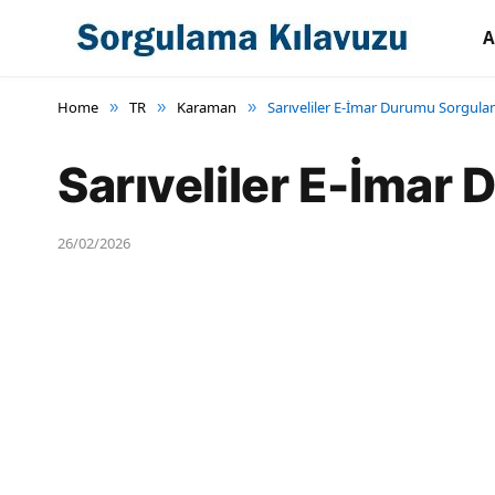
A
Home
TR
Karaman
Sarıveliler E-İmar Durumu Sorgul
»
»
»
Sarıveliler E-İma
26/02/2026