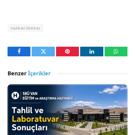
Hakkari Merkez
Facebook
Twitter
Pinterest
LinkedIn
WhatsA
Benzer
İçerikler