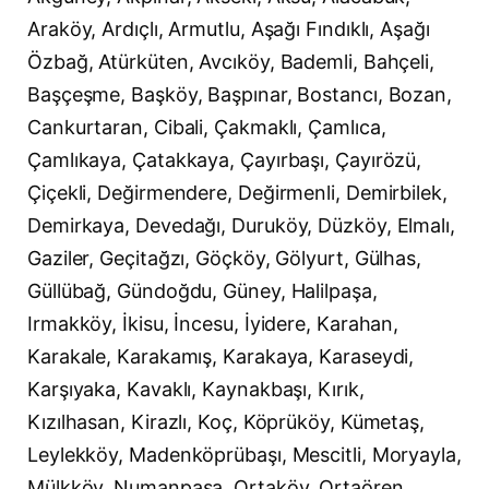
Araköy, Ardıçlı, Armutlu, Aşağı Fındıklı, Aşağı
Özbağ, Atürküten, Avcıköy, Bademli, Bahçeli,
Başçeşme, Başköy, Başpınar, Bostancı, Bozan,
Cankurtaran, Cibali, Çakmaklı, Çamlıca,
Çamlıkaya, Çatakkaya, Çayırbaşı, Çayırözü,
Çiçekli, Değirmendere, Değirmenli, Demirbilek,
Demirkaya, Devedağı, Duruköy, Düzköy, Elmalı,
Gaziler, Geçitağzı, Göçköy, Gölyurt, Gülhas,
Güllübağ, Gündoğdu, Güney, Halilpaşa,
Irmakköy, İkisu, İncesu, İyidere, Karahan,
Karakale, Karakamış, Karakaya, Karaseydi,
Karşıyaka, Kavaklı, Kaynakbaşı, Kırık,
Kızılhasan, Kirazlı, Koç, Köprüköy, Kümetaş,
Leylekköy, Madenköprübaşı, Mescitli, Moryayla,
Mülkköy, Numanpaşa, Ortaköy, Ortaören,