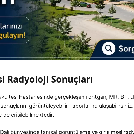
i Radyoloji Sonuçları
ültesi Hastanesinde gerçekleşen röntgen, MR, BT, ult
nuçlarını görüntüleyebilir, raporlarına ulaşabilirsin
e de erişilebilmektedir.
alı bünyesinde tanısal görüntüleme ve girişimsel radyo