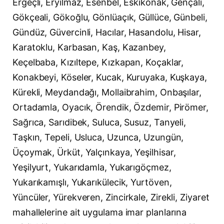
Ergeçli, Eryılmaz, Esenbel, Eskikonak, Gençali,
Gökçeali, Gökoğlu, Gönlüaçık, Güllüce, Günbeli,
Gündüz, Güvercinli, Hacılar, Hasandolu, Hisar,
Karatoklu, Karbasan, Kaş, Kazanbey,
Keçelbaba, Kızıltepe, Kızkapan, Koçaklar,
Konakbeyi, Köseler, Kucak, Kuruyaka, Kuşkaya,
Kürekli, Meydandağı, Mollaibrahim, Onbaşılar,
Ortadamla, Oyacık, Örendik, Özdemir, Pirömer,
Sağrıca, Sarıdibek, Suluca, Susuz, Tanyeli,
Taşkın, Tepeli, Usluca, Uzunca, Uzungün,
Üçoymak, Ürküt, Yalçınkaya, Yeşilhisar,
Yeşilyurt, Yukarıdamla, Yukarıgöçmez,
Yukarıkamışlı, Yukarıkülecik, Yurtöven,
Yüncüler, Yürekveren, Zincirkale, Zirekli, Ziyaret
mahallelerine ait uygulama imar planlarına