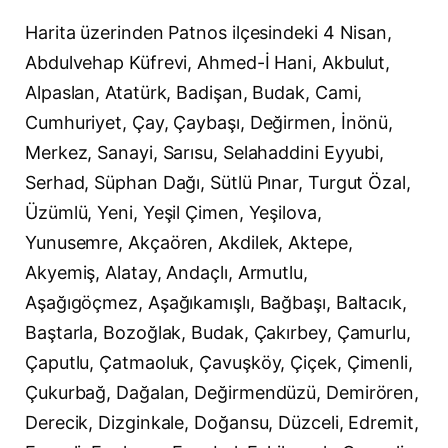
Harita üzerinden Patnos ilçesindeki 4 Nisan,
Abdulvehap Küfrevi, Ahmed-İ Hani, Akbulut,
Alpaslan, Atatürk, Badişan, Budak, Cami,
Cumhuriyet, Çay, Çaybaşı, Değirmen, İnönü,
Merkez, Sanayi, Sarısu, Selahaddini Eyyubi,
Serhad, Süphan Dağı, Sütlü Pınar, Turgut Özal,
Üzümlü, Yeni, Yeşil Çimen, Yeşilova,
Yunusemre, Akçaören, Akdilek, Aktepe,
Akyemiş, Alatay, Andaçlı, Armutlu,
Aşağıgöçmez, Aşağıkamışlı, Bağbaşı, Baltacık,
Baştarla, Bozoğlak, Budak, Çakırbey, Çamurlu,
Çaputlu, Çatmaoluk, Çavuşköy, Çiçek, Çimenli,
Çukurbağ, Dağalan, Değirmendüzü, Demirören,
Derecik, Dizginkale, Doğansu, Düzceli, Edremit,