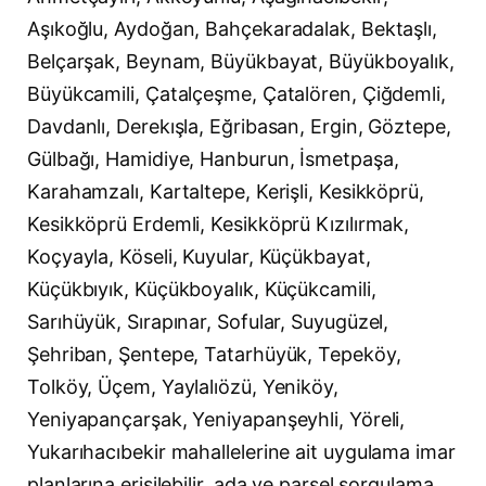
Aşıkoğlu, Aydoğan, Bahçekaradalak, Bektaşlı,
Belçarşak, Beynam, Büyükbayat, Büyükboyalık,
Büyükcamili, Çatalçeşme, Çatalören, Çiğdemli,
Davdanlı, Derekışla, Eğribasan, Ergin, Göztepe,
Gülbağı, Hamidiye, Hanburun, İsmetpaşa,
Karahamzalı, Kartaltepe, Kerişli, Kesikköprü,
Kesikköprü Erdemli, Kesikköprü Kızılırmak,
Koçyayla, Köseli, Kuyular, Küçükbayat,
Küçükbıyık, Küçükboyalık, Küçükcamili,
Sarıhüyük, Sırapınar, Sofular, Suyugüzel,
Şehriban, Şentepe, Tatarhüyük, Tepeköy,
Tolköy, Üçem, Yaylalıözü, Yeniköy,
Yeniyapançarşak, Yeniyapanşeyhli, Yöreli,
Yukarıhacıbekir mahallelerine ait uygulama imar
planlarına erişilebilir, ada ve parsel sorgulama