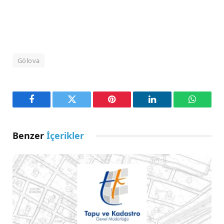
Gölova
Facebook
Twitter
Pinterest
LinkedIn
WhatsA
Benzer
İçerikler