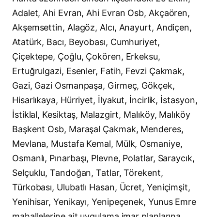
Adalet, Ahi Evran, Ahi Evran Osb, Akçaören,
Akşemsettin, Alagöz, Alcı, Anayurt, Andiçen,
Atatürk, Bacı, Beyobası, Cumhuriyet,
Çiçektepe, Çoğlu, Çokören, Erkeksu,
Ertuğrulgazi, Esenler, Fatih, Fevzi Çakmak,
Gazi, Gazi Osmanpaşa, Girmeç, Gökçek,
Hisarlıkaya, Hürriyet, İlyakut, İncirlik, İstasyon,
İstiklal, Kesiktaş, Malazgirt, Malıköy, Malıköy
Başkent Osb, Maraşal Çakmak, Menderes,
Mevlana, Mustafa Kemal, Mülk, Osmaniye,
Osmanlı, Pınarbaşı, Plevne, Polatlar, Saraycık,
Selçuklu, Tandoğan, Tatlar, Törekent,
Türkobası, Ulubatlı Hasan, Ücret, Yeniçimşit,
Yenihisar, Yenikayı, Yenipeçenek, Yunus Emre
mahallelerine ait uygulama imar planlarına